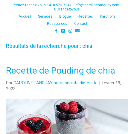
Prenez rendez-vous •
418.573.7247
•
info@carolinetanguay.com
•
GOrendez-vous
Accueil
Services
Blogue
Recettes
Parutions
Ressources
Contact
F
L
I
E
a
i
n
m
c
n
s
a
e
k
t
i
Résultats de la recherche pour : chia
b
e
a
l
o
d
g
o
i
r
k
n
a
m
Recette de Pouding de chia
Par
CAROLINE TANGUAY nutritionniste diététiste
|
février 19,
2023