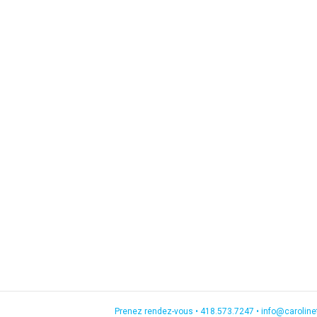
Prenez rendez-vous •
418.573.7247
•
info@carolin