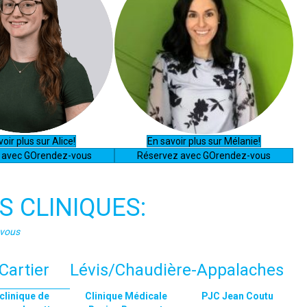
oir plus sur Alice!
En savoir plus sur Mélanie!
 avec GOrendez-vous
Réservez avec GOrendez-vous
 CLINIQUES:
vous
Cartier
Lévis/Chaudière-Appalaches
clinique de
Clinique Médicale
PJC Jean Coutu