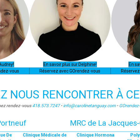
 Audrey!
En savoir plus sur Delphine!
En sav
ndez-vous
Réservez avec GOrendez-vous
Réservez
Z NOUS RENCONTRER À CES
ez rendez-vous
418.573.7247
•
info@carolinetanguay.com
•
GOrendez-
ortneuf
MRC de La Jacques-
que De
Clinique Médicale de
Clinique Hormona
Poly