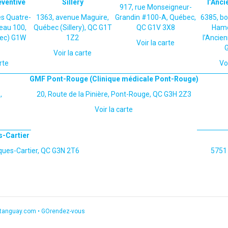
ventive
Sillery
l’Anci
917, rue Monseigneur-
s Quatre-
1363, avenue Maguire,
Grandin #100-A, Québec,
6385, bo
eau 100,
Québec (Sillery), QC G1T
QC G1V 3X8
Hamel
ec) G1W
1Z2
l’Ancie
Voir la carte
Voir la carte
rte
Vo
GMF Pont-Rouge (Clinique médicale Pont-Rouge)
,
20, Route de la Pinière, Pont-Rouge, QC G3H 2Z3
Voir la carte
s-Cartier
ques-Cartier, QC G3N 2T6
5751 
etanguay.com
•
GOrendez-vous