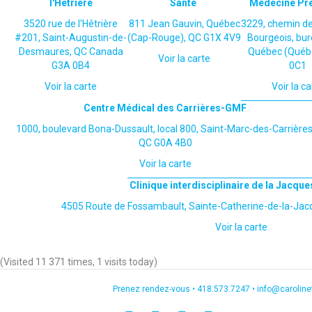
l'Hêtrière
Santé
Médecine Pré
3520 rue de l'Hêtrière
811 Jean Gauvin, Québec
3229, chemin de
#201, Saint-Augustin-de-
(Cap-Rouge), QC G1X 4V9
Bourgeois, bur
Desmaures, QC Canada
Québec (Québ
Voir la carte
G3A 0B4
0C1
Voir la carte
Voir la ca
Centre Médical des Carrières-GMF
1000, boulevard Bona-Dussault, local 800, Saint-Marc-des-Carrières
QC G0A 4B0
Voir la carte
Clinique interdisciplinaire de la Jacque
4505 Route de Fossambault, Sainte-Catherine-de-la-Jac
Voir la carte
(Visited 11 371 times, 1 visits today)
Prenez rendez-vous •
418.573.7247
•
info@carolin