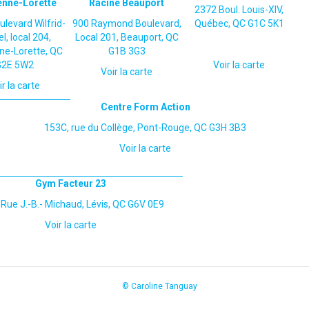
enne-Lorette
Racine Beauport
2372 Boul. Louis-XIV,
ulevard Wilfrid-
900 Raymond Boulevard,
Québec, QC G1C 5K1
, local 204,
Local 201,
Beauport, QC
nne-Lorette, QC
G1B 3G3
G2E 5W2
Voir la carte
Voir la carte
ir la carte
Centre Form Action
153C, rue du Collège, Pont-Rouge, QC G3H 3B3
Voir la carte
Gym Facteur 23
Rue J.-B.- Michaud, Lévis, QC G6V 0E9
Voir la carte
© Caroline Tanguay