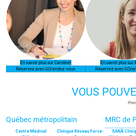
En savoir plus sur Caroline!
En savoir plus sur
Réservez avec GOrendez-vous
Réservez avec GOre
VOUS POUVE
Pren
Québec métropolitain
MRC de P
Centre Médical
Clinique Réseau Force-
SANÄ Clini