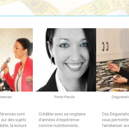
érences
Porte-Parole
Dégustatio
férences sont
Crédible avec sa vingtaine
Ces Dégustatio
sur des sujets
d'années d'expérience
vous permette
abète, la lecture
comme
nutritionniste,
familiariser av