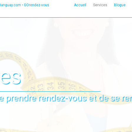
etanguay.com
•
GOrendez-vous
Accueil
Services
Blogue
ces
 de prendre rendez-vous et de se r