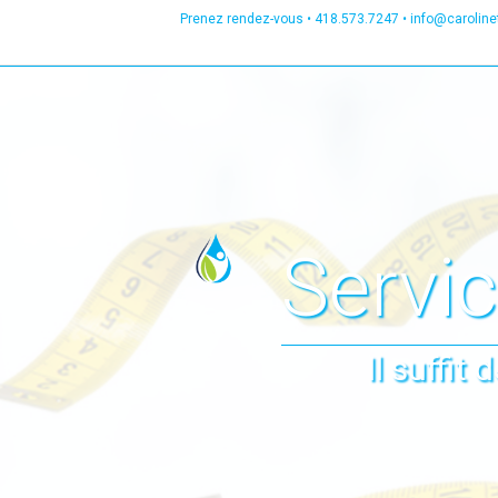
Prenez rendez-vous •
418.573.7247
•
info@carolin
Servi
Il suffit