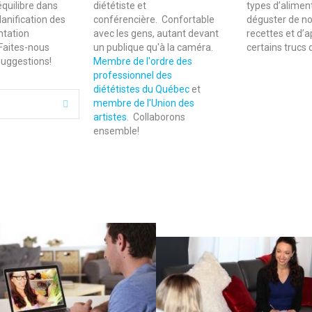
’équilibre dans
diététiste et
types d’aliment
planification des
conférencière.
Confortable
déguster de no
ntation
avec les gens, autant devant
recettes et d’
 Faites-nous
un publique qu'à la caméra.
certains trucs 
suggestions!
Membre de l'ordre des
professionnel des
diététistes du Québec
et
membre de l'Union des
Déplier
artistes
. Collaborons
ensemble!
s