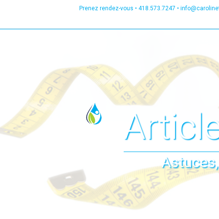
Prenez rendez-vous •
418.573.7247
•
info@carolin
Articl
Astuces,