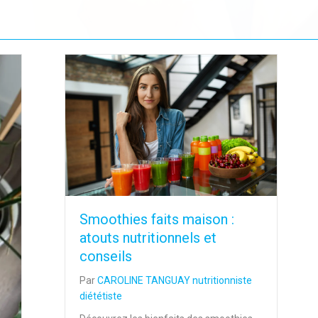
Smoothies faits maison :
atouts nutritionnels et
conseils
Par
CAROLINE TANGUAY nutritionniste
diététiste