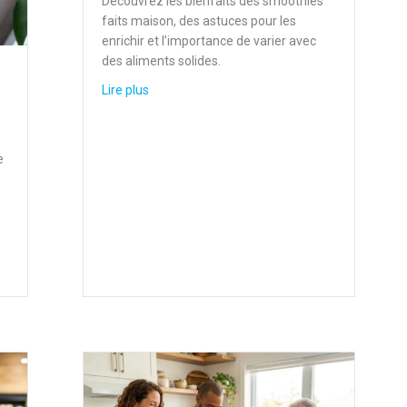
Découvrez les bienfaits des smoothies
faits maison, des astuces pour les
enrichir et l’importance de varier avec
des aliments solides.
about Smoothies faits maison : atouts nutriti
Lire plus
e
cajou et à l’avoine