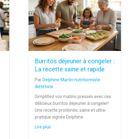
Burritos déjeuner à congeler :
La recette saine et rapide
Par
Delphine Martin nutritionniste
diététiste
Simplifiez vos matins pressés avec ces
délicieux burritos déjeuner à congeler!
Une recette protéinée, saine et ultra-
pratique signée Delphine.
about Burritos déjeuner à congeler : La recett
Lire plus
nnelle : un outil pour mieux choisir vos aliments