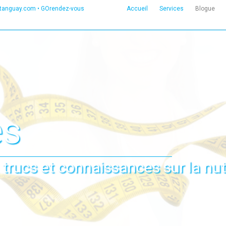
etanguay.com
•
GOrendez-vous
Accueil
Services
Blogue
es
 trucs et connaissances sur la nut