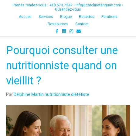
Prenez rendez-vous •
418.573.7247
•
info@carolinetanguay.com
•
GOrendez-vous
Accueil
Services
Blogue
Recettes
Parutions
Ressources
Contact
F
L
I
E
a
i
n
m
c
n
s
a
e
k
t
i
Pourquoi consulter une
b
e
a
l
o
d
g
o
i
r
k
n
a
nutritionniste quand on
m
vieillit ?
Par
Delphine Martin nutritionniste diététiste