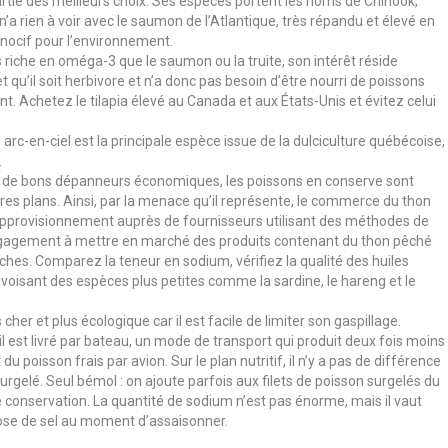
artie des meilleurs choix. Ses espèces portent les noms de Chinook,
’a rien à voir avec le saumon de l’Atlantique, très répandu et élevé en
nocif pour l’environnement.
 riche en oméga-3 que le saumon ou la truite, son intérêt réside
t qu’il soit herbivore et n’a donc pas besoin d’être nourri de poissons
. Achetez le tilapia élevé au Canada et aux États-Unis et évitez celui
e arc-en-ciel est la principale espèce issue de la dulciculture québécoise,
.
us de bons dépanneurs économiques, les poissons en conserve sont
tres plans. Ainsi, par la menace qu’il représente, le commerce du thon
’approvisionnement auprès de fournisseurs utilisant des méthodes de
ngagement à mettre en marché des produits contenant du thon pêché
hes. Comparez la teneur en sodium, vérifiez la qualité des huiles
ivoisant des espèces plus petites comme la sardine, le hareng et le
cher et plus écologique car il est facile de limiter son gaspillage.
il est livré par bateau, un mode de transport qui produit deux fois moins
u poisson frais par avion. Sur le plan nutritif, il n’y a pas de différence
surgelé. Seul bémol : on ajoute parfois aux filets de poisson surgelés du
nservation. La quantité de sodium n’est pas énorme, mais il vaut
dose de sel au moment d’assaisonner.