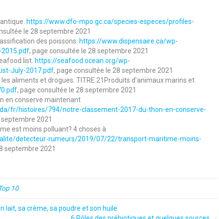
lantique.
https://www.dfo-mpo.gc.ca/species-especes/profiles-
onsultée le 28 septembre 2021
lassification des poissons.
https://www.dispensaire.ca/wp-
s-2015.pdf
, page consultée le 28 septembre 2021
eafood list.
https://seafood.ocean.org/wp-
st-July-2017.pdf
, page consultée le 28 septembre 2021
es aliments et drogues. TITRE 21Produits d’animaux marins et
70.pdf
, page consultée le 28 septembre 2021
on en conserve maintenant
da/fr/histoires/794/notre-classement-2017-du-thon-en-conserve-
28 septembre 2021
ime est moins polluant? 4 choses à
ualite/detecteur-rumeurs/2019/07/22/transport-maritime-moins-
 28 septembre 2021
Top 10
lait, sa crème, sa poudre et son huile
6 Rôles des prébiotiques et quelques sources →