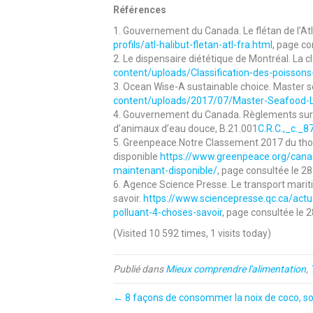
Références
1. Gouvernement du Canada. Le flétan de l’At
profils/atl-halibut-fletan-atl-fra.html
, page c
2. Le dispensaire diététique de Montréal. La c
content/uploads/Classification-des-poisson
3. Ocean Wise-A sustainable choice. Master s
content/uploads/2017/07/Master-Seafood-Li
4. Gouvernement du Canada. Règlements sur l
d’animaux d’eau douce, B.21.001
C.R.C.,_c._8
5. Greenpeace.Notre Classement 2017 du th
disponible
https://www.greenpeace.org/cana
maintenant-disponible/
, page consultée le 
6. Agence Science Presse. Le transport marit
savoir.
https://www.sciencepresse.qc.ca/act
polluant-4-choses-savoir
, page consultée le
(Visited 10 592 times, 1 visits today)
Publié dans
Mieux comprendre l'alimentation
,
← 8 façons de consommer la noix de coco, son 