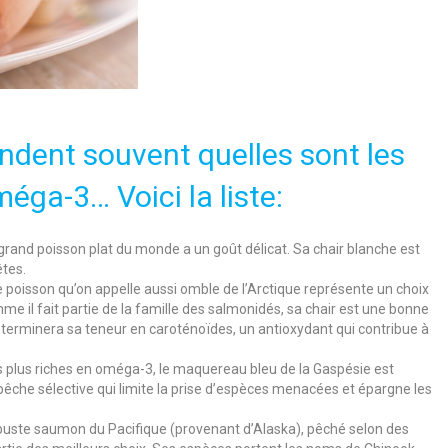
dent souvent quelles sont les
éga-3… Voici la liste:
grand poisson plat du monde a un goût délicat. Sa chair blanche est
êtes.
 poisson qu’on appelle aussi omble de l’Arctique représente un choix
me il fait partie de la famille des salmonidés, sa chair est une bonne
terminera sa teneur en caroténoïdes, un antioxydant qui contribue à
s plus riches en oméga-3, le maquereau bleu de la Gaspésie est
che sélective qui limite la prise d’espèces menacées et épargne les
buste saumon du Pacifique (provenant d’Alaska), pêché selon des