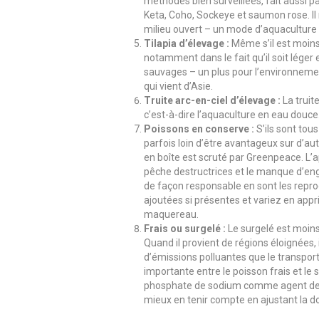
méthodes bien surveillées, fait aussi p
Keta, Coho, Sockeye et saumon rose. Il n
milieu ouvert – un mode d’aquaculture 
Tilapia d’élevage :
Même s’il est moins
notamment dans le fait qu’il soit léger e
sauvages – un plus pour l’environnement
qui vient d’Asie.
Truite arc-en-ciel d’élevage :
La truit
c’est-à-dire l’aquaculture en eau douce
Poissons en conserve :
S’ils sont to
parfois loin d’être avantageux sur d’au
en boîte est scruté par Greenpeace. L
pêche destructrices et le manque d’e
de façon responsable en sont les reproc
ajoutées si présentes et variez en appr
maquereau.
Frais ou surgelé :
Le surgelé est moins 
Quand il provient de régions éloignées, 
d’émissions polluantes que le transport d
importante entre le poisson frais et le 
phosphate de sodium comme agent de co
mieux en tenir compte en ajustant la 