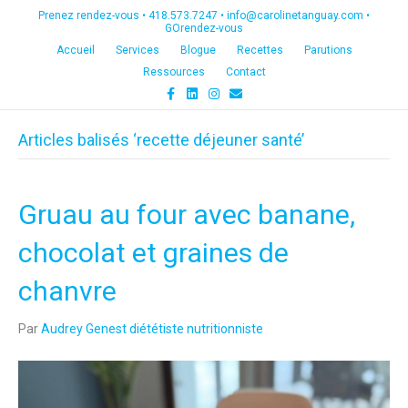
Prenez rendez-vous •
418.573.7247
•
info@carolinetanguay.com
•
GOrendez-vous
Accueil
Services
Blogue
Recettes
Parutions
Ressources
Contact
F
L
I
E
a
i
n
m
c
n
s
a
e
k
t
i
Articles balisés ‘recette déjeuner santé’
b
e
a
l
o
d
g
o
i
r
k
n
a
m
Gruau au four avec banane,
chocolat et graines de
chanvre
Par
Audrey Genest diététiste nutritionniste