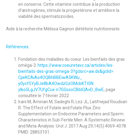
en conserve. Cette vitamine contribue à la production
d’œstrogènes, stimule la progestérone et améliore la
viabilité des spermatozoïdes.
Aide à la recherche Mélissa Gagnon diététiste nutritionniste.
Références :
Fondation des maladies du coeur. Les bienfaits des gras
oméga-3.
https://www.coeuretavc.ca/
articles/les-
bienfaits-des-
gras-omega-3?gclsrc=aw.ds&
gclid=
CjwKCAiAo4OQBhBBEiwA5KWu_
y0ycf5YyBJe8bA4OwdzGzOMcbKTt0N
ylko5LgJV7UfgCux-
n7GGsxoCBbIQAvD_BwE
, page
consultée le 7 février 2022
Irani M, Amirian M, Sadeghi R, Lez JL, Latifnejad Roudsari
R. The Effect of Folate and Folate Plus Zinc
Supplementation on Endocrine Parameters and Sperm
Characteristics in Sub-Fertile Men: A Systematic Review
and Meta-Analysis. Urol J. 2017 Aug 29;14(5):4069-4078.
PMID: 28853101.