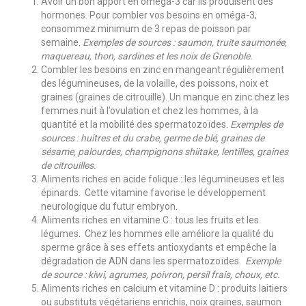
Avoir un bon apport en oméga-3 car ils produisent des
hormones. Pour combler vos besoins en oméga-3,
consommez minimum de 3 repas de poisson par
semaine.
Exemples de sources : saumon, truite saumonée,
maquereau, thon, sardines et les noix de Grenoble.
Combler les besoins en zinc en mangeant régulièrement
des légumineuses, de la volaille, des poissons, noix et
graines (graines de citrouille). Un manque en zinc chez les
femmes nuit à l’ovulation et chez les hommes, à la
quantité et la mobilité des spermatozoïdes.
Exemples de
sources : huîtres et du crabe, germe de blé, graines de
sésame, palourdes, champignons shiitake, lentilles, graines
de citrouilles.
Aliments riches en acide folique : les légumineuses et les
épinards. Cette vitamine favorise le développement
neurologique du futur embryon.
Aliments riches en vitamine C : tous les fruits et les
légumes. Chez les hommes elle améliore la qualité du
sperme grâce à ses effets antioxydants et empêche la
dégradation de ADN dans les spermatozoïdes.
Exemple
de source : kiwi, agrumes, poivron, persil frais, choux, etc.
Aliments riches en calcium et vitamine D : produits laitiers
ou substituts végétariens enrichis, noix graines, saumon