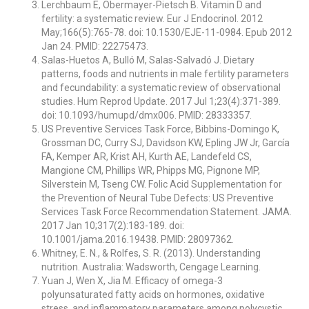
Lerchbaum E, Obermayer-Pietsch B. Vitamin D and
fertility: a systematic review. Eur J Endocrinol. 2012
May;166(5):765-78. doi: 10.1530/EJE-11-0984. Epub 2012
Jan 24. PMID: 22275473.
Salas-Huetos A, Bulló M, Salas-Salvadó J. Dietary
patterns, foods and nutrients in male fertility parameters
and fecundability: a systematic review of observational
studies. Hum Reprod Update. 2017 Jul 1;23(4):371-389.
doi: 10.1093/humupd/dmx006. PMID: 28333357.
US Preventive Services Task Force, Bibbins-Domingo K,
Grossman DC, Curry SJ, Davidson KW, Epling JW Jr, García
FA, Kemper AR, Krist AH, Kurth AE, Landefeld CS,
Mangione CM, Phillips WR, Phipps MG, Pignone MP,
Silverstein M, Tseng CW. Folic Acid Supplementation for
the Prevention of Neural Tube Defects: US Preventive
Services Task Force Recommendation Statement. JAMA.
2017 Jan 10;317(2):183-189. doi:
10.1001/jama.2016.19438. PMID: 28097362.
Whitney, E. N., & Rolfes, S. R. (2013). Understanding
nutrition. Australia: Wadsworth, Cengage Learning.
Yuan J, Wen X, Jia M. Efficacy of omega-3
polyunsaturated fatty acids on hormones, oxidative
stress, and inflammatory parameters among polycystic