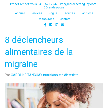
Prenez rendez-vous •
418.573.7247
•
info@carolinetanguay.com
•
GOrendez-vous
Accueil
Services
Blogue
Recettes
Parutions
Ressources
Contact
F
L
I
E
a
i
n
m
c
n
s
a
e
k
t
i
8 déclencheurs
b
e
a
l
o
d
g
o
i
r
k
n
a
alimentaires de la
m
migraine
Par
CAROLINE TANGUAY nutritionniste diététiste