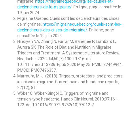
migraine.
https://
migrainequebec.org/les-causes-
et-
declencheurs-de-la-
migraine/
.
En ligne, page consultée le
19 juin 2024
Migraine Québec. Quels sont les déclencheurs des crises
de migraines.
https://
migrainequebec.org/quels-sont-
les-
declencheurs-des-crises-
de-migraine/
. En ligne, page
consultée le 19 juin 2024
Hindiyeh NA, Zhang N, Farrar M, Banerjee P, Lombard L,
Aurora SK. The Role of Diet and Nutrition in Migraine
Triggers and Treatment: A Systematic Literature Review.
Headache. 2020 Jul;60(7):1300-1316. doi:
10.1111/head.13836. Epub 2020 May 25. PMID: 32449944;
PMCID: PMC7496357.
Marmura, M. J. (2018). Triggers, protectors, and predictors
in episodic migraine. Current pain and headache reports,
22(12), 81
Wöber C, Wöber-Bingöl C. Triggers of migraine and
tension-type headache. Handb Clin Neurol. 2010;97:161-
172. doi:10.1016/S0072-9752(10)
97012-7