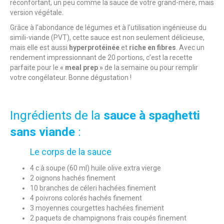
réconfortant, un peu comme la sauce de votre grand-mère, mais
version végétale.
Grâce à l’abondance de légumes et à l’utilisation ingénieuse du
simili-viande (PVT), cette sauce est non seulement délicieuse,
mais elle est aussi
hyperprotéinée
et
riche en fibres
. Avec un
rendement impressionnant de 20 portions, c’est la recette
parfaite pour le
« meal prep »
de la semaine ou pour remplir
votre congélateur. Bonne dégustation !
Ingrédients de la
sauce à spaghetti
sans viande
:
Le corps de la sauce
4 c à soupe (60 ml) huile olive extra vierge
2 oignons hachés finement
10 branches de céleri hachées finement
4 poivrons colorés hachés finement
3 moyennes courgettes hachées finement
2 paquets de champignons frais coupés finement