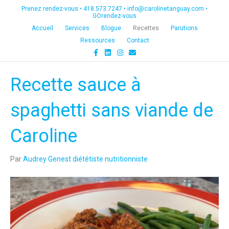
Prenez rendez-vous •
418.573.7247
•
info@carolinetanguay.com
•
GOrendez-vous
Accueil
Services
Blogue
Recettes
Parutions
Ressources
Contact
F
L
I
E
a
i
n
m
c
n
s
a
e
k
t
i
Recette sauce à
b
e
a
l
o
d
g
o
i
r
k
n
a
spaghetti sans viande de
m
Caroline
Par
Audrey Genest diététiste nutritionniste