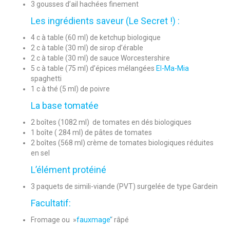
3 gousses d’ail hachées finement
Les ingrédients saveur (Le Secret !) :
4 c à table (60 ml) de ketchup biologique
2 c à table (30 ml) de sirop d’érable
2 c à table (30 ml) de sauce Worcestershire
5 c à table (75 ml) d’épices mélangées
El-Ma-Mia
spaghetti
1 c à thé (5 ml) de poivre
La base tomatée
2 boîtes (1082 ml) de tomates en dés biologiques
1 boîte ( 284 ml) de pâtes de tomates
2 boîtes (568 ml) crème de tomates biologiques réduites
en sel
L’élément protéiné
3 paquets de simili-viande (PVT) surgelée de type Gardein
Facultatif:
Fromage ou »
fauxmage’
‘ râpé