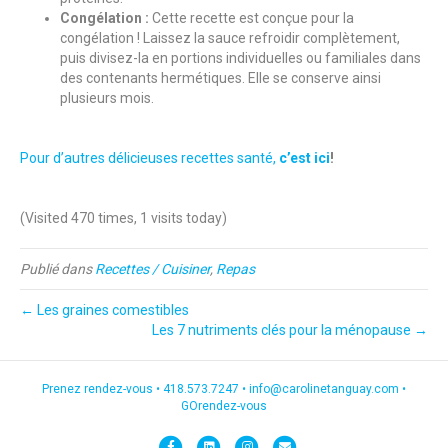
Congélation :
Cette recette est conçue pour la
congélation ! Laissez la sauce refroidir complètement,
puis divisez-la en portions individuelles ou familiales dans
des contenants hermétiques. Elle se conserve ainsi
plusieurs mois.
Pour d’autres délicieuses recettes santé,
c’est ici
!
(Visited 470 times, 1 visits today)
Publié dans
Recettes / Cuisiner
,
Repas
← Les graines comestibles
Les 7 nutriments clés pour la ménopause →
Prenez rendez-vous •
418.573.7247
•
info@carolinetanguay.com
•
GOrendez-vous
F
L
I
E