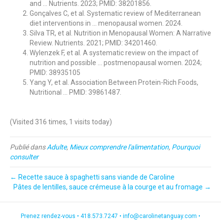
and … Nutrients. 2023; PMID: 38201856.
Gonçalves C, et al. Systematic review of Mediterranean
diet interventions in … menopausal women. 2024.
Silva TR, et al. Nutrition in Menopausal Women: A Narrative
Review. Nutrients. 2021; PMID: 34201460.
Wylenzek F, et al. A systematic review on the impact of
nutrition and possible … postmenopausal women. 2024;
PMID: 38935105
Yang Y, et al. Association Between Protein-Rich Foods,
Nutritional … PMID: 39861487.
(Visited 316 times, 1 visits today)
Publié dans
Adulte
,
Mieux comprendre l'alimentation
,
Pourquoi
consulter
← Recette sauce à spaghetti sans viande de Caroline
Pâtes de lentilles, sauce crémeuse à la courge et au fromage →
Prenez rendez-vous •
418.573.7247
•
info@carolinetanguay.com
•