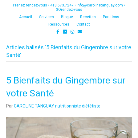
Prenez rendez-vous •
418.573.7247
•
info@carolinetanguay.com
•
GOrendez-vous
Accueil
Services
Blogue
Recettes
Parutions
Ressources
Contact
F
L
I
E
a
i
n
m
c
n
s
a
e
k
t
i
Articles balisés ‘5 Bienfaits du Gingembre sur votre
b
e
a
l
o
d
g
Santé’
o
i
r
k
n
a
m
5 Bienfaits du Gingembre sur
votre Santé
Par
CAROLINE TANGUAY nutritionniste diététiste