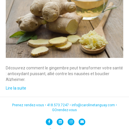
Découvrez comment le gingembre peut transformer votre santé
: antioxydant puissant, allié contre les nausées et bouclier
Alzheimer.
Lire la suite
Prenez rendez-vous •
418.573.7247
•
info@carolinetanguay.com
•
GOrendez-vous
F
L
I
E
a
i
n
m