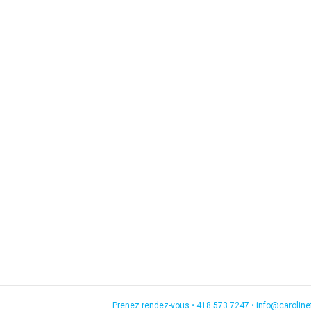
Prenez rendez-vous •
418.573.7247
•
info@carolin