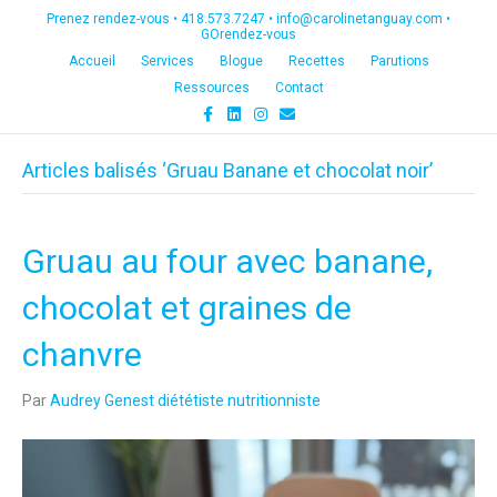
Prenez rendez-vous •
418.573.7247
•
info@carolinetanguay.com
•
GOrendez-vous
Accueil
Services
Blogue
Recettes
Parutions
Ressources
Contact
F
L
I
E
a
i
n
m
c
n
s
a
e
k
t
i
Articles balisés ‘Gruau Banane et chocolat noir’
b
e
a
l
o
d
g
o
i
r
k
n
a
m
Gruau au four avec banane,
chocolat et graines de
chanvre
Par
Audrey Genest diététiste nutritionniste