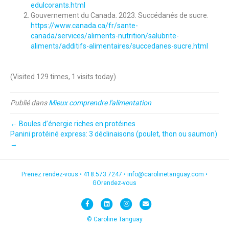
edulcorants.html
Gouvernement du Canada. 2023. Succédanés de sucre.
https://www.canada.ca/fr/sante-
canada/services/aliments-nutrition/salubrite-
aliments/additifs-alimentaires/succedanes-sucre.html
(Visited 129 times, 1 visits today)
Publié dans
Mieux comprendre l'alimentation
← Boules d’énergie riches en protéines
Panini protéiné express: 3 déclinaisons (poulet, thon ou saumon)
→
Prenez rendez-vous •
418.573.7247
•
info@carolinetanguay.com
•
GOrendez-vous
F
L
I
E
a
i
n
m
© Caroline Tanguay
c
n
s
a