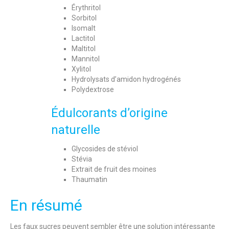
Érythritol
Sorbitol
Isomalt
Lactitol
Maltitol
Mannitol
Xylitol
Hydrolysats d’amidon hydrogénés
Polydextrose
Édulcorants d’origine
naturelle
Glycosides de stéviol
Stévia
Extrait de fruit des moines
Thaumatin
En résumé
Les faux sucres peuvent sembler être une solution intéressante