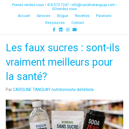
Prenez rendez-vous •
418.573.7247
•
info@carolinetanguay.com
•
GOrendez-vous
Accueil
Services
Blogue
Recettes
Parutions
Ressources
Contact
F
L
I
E
a
i
n
m
c
n
s
a
e
k
t
i
Les faux sucres : sont-ils
b
e
a
l
o
d
g
o
i
r
k
n
a
vraiment meilleurs pour
m
la santé?
Par
CAROLINE TANGUAY nutritionniste diététiste