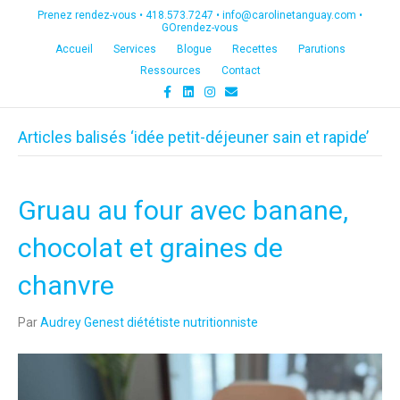
Prenez rendez-vous •
418.573.7247
•
info@carolinetanguay.com
•
GOrendez-vous
Accueil
Services
Blogue
Recettes
Parutions
Ressources
Contact
F
L
I
E
a
i
n
m
c
n
s
a
e
k
t
i
Articles balisés ‘idée petit-déjeuner sain et rapide’
b
e
a
l
o
d
g
o
i
r
k
n
a
m
Gruau au four avec banane,
chocolat et graines de
chanvre
Par
Audrey Genest diététiste nutritionniste