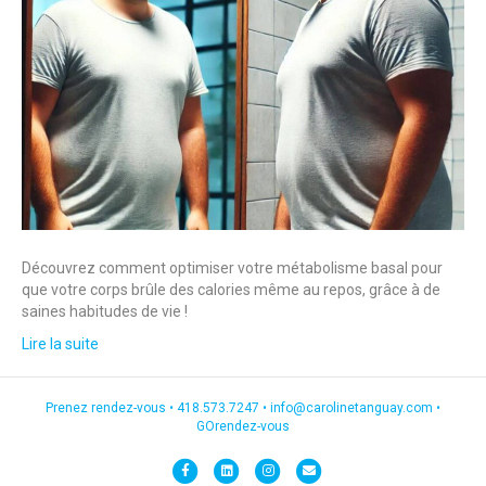
Découvrez comment optimiser votre métabolisme basal pour
que votre corps brûle des calories même au repos, grâce à de
saines habitudes de vie !
Lire la suite
Prenez rendez-vous •
418.573.7247
•
info@carolinetanguay.com
•
GOrendez-vous
F
L
I
E