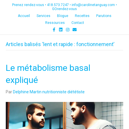
Prenez rendez-vous •
418.573.7247
•
info@carolinetanguay.com
•
GOrendez-vous
Accueil
Services
Blogue
Recettes
Parutions
Ressources
Contact
F
L
I
E
a
i
n
m
c
n
s
a
e
k
t
i
Articles balisés ‘lent et rapide : fonctionnement’
b
e
a
l
o
d
g
o
i
r
k
n
a
m
Le métabolisme basal
expliqué
Par
Delphine Martin nutritionniste diététiste