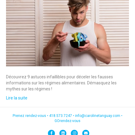
Découvrez 9 astuces infaillibles pour déceler les fausses
informations sur les régimes alimentaires. Démasquez les
mythes sur les régimes !
Lire la suite
Prenez rendez-vous •
418.573.7247
•
info@carolinetanguay.com
•
GOrendez-vous
F
L
I
E