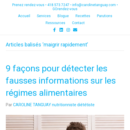
Prenez rendez-vous •
418.573.7247
•
info@carolinetanguay.com
•
GOrendez-vous
Accueil
Services
Blogue
Recettes
Parutions
Ressources
Contact
F
L
I
E
a
i
n
m
c
n
s
a
e
k
t
i
Articles balisés ‘maigrir rapidement’
b
e
a
l
o
d
g
o
i
r
k
n
a
m
9 façons pour détecter les
fausses informations sur les
régimes alimentaires
Par
CAROLINE TANGUAY nutritionniste diététiste