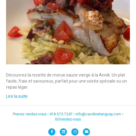
Découvrez la recette de morue sauce vierge à la Annik. Un plat
facile, frais et savoureux, parfait pour une soirée spéciale ou un
repas léger.
Lire la suite
Prenez rendez-vous •
418.573.7247
•
info@carolinetanguay.com
•
GOrendez-vous
F
L
I
E