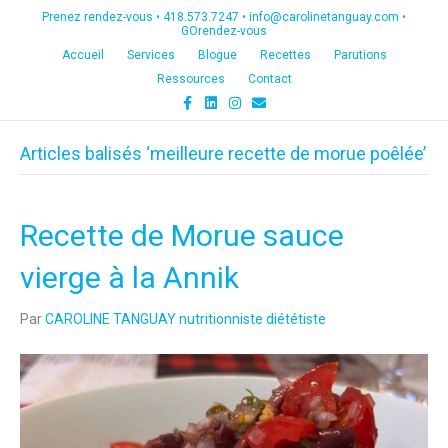
Prenez rendez-vous •
418.573.7247
•
info@carolinetanguay.com
•
GOrendez-vous
Accueil
Services
Blogue
Recettes
Parutions
Ressources
Contact
F
L
I
E
a
i
n
m
c
n
s
a
e
k
t
i
Articles balisés ‘meilleure recette de morue poêlée’
b
e
a
l
o
d
g
o
i
r
k
n
a
m
Recette de Morue sauce
vierge à la Annik
Par
CAROLINE TANGUAY nutritionniste diététiste