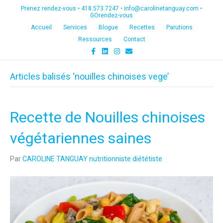
Prenez rendez-vous •
418.573.7247
•
info@carolinetanguay.com
•
GOrendez-vous
Accueil
Services
Blogue
Recettes
Parutions
Ressources
Contact
F
L
I
E
a
i
n
m
c
n
s
a
e
k
t
i
Articles balisés ‘nouilles chinoises vege’
b
e
a
l
o
d
g
o
i
r
k
n
a
m
Recette de Nouilles chinoises
végétariennes saines
Par
CAROLINE TANGUAY nutritionniste diététiste