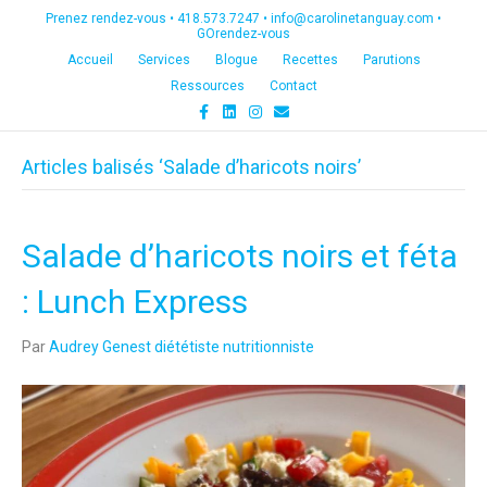
Prenez rendez-vous •
418.573.7247
•
info@carolinetanguay.com
•
GOrendez-vous
Accueil
Services
Blogue
Recettes
Parutions
Ressources
Contact
F
L
I
E
a
i
n
m
c
n
s
a
e
k
t
i
Articles balisés ‘Salade d’haricots noirs’
b
e
a
l
o
d
g
o
i
r
k
n
a
m
Salade d’haricots noirs et féta
: Lunch Express
Par
Audrey Genest diététiste nutritionniste