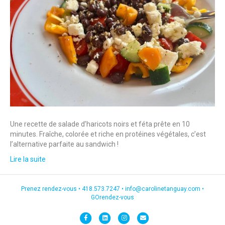
Une recette de salade d’haricots noirs et féta prête en 10
minutes. Fraîche, colorée et riche en protéines végétales, c’est
l’alternative parfaite au sandwich !
Lire la suite
Prenez rendez-vous •
418.573.7247
•
info@carolinetanguay.com
•
GOrendez-vous
F
L
I
E