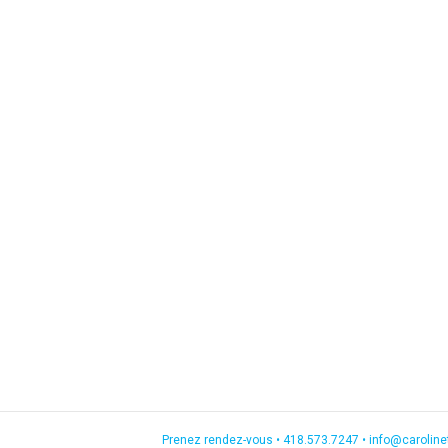
Prenez rendez-vous •
418.573.7247
•
info@carolin