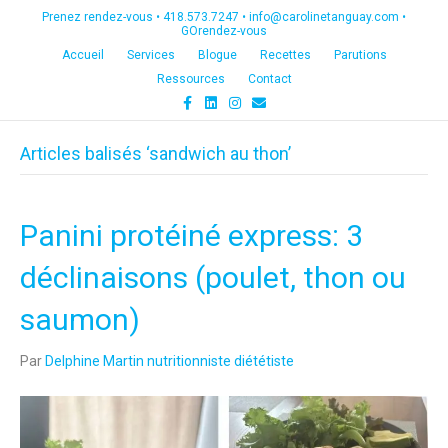
Prenez rendez-vous •
418.573.7247
•
info@carolinetanguay.com
•
GOrendez-vous
Accueil
Services
Blogue
Recettes
Parutions
Ressources
Contact
F
L
I
E
a
i
n
m
c
n
s
a
e
k
t
i
Articles balisés ‘sandwich au thon’
b
e
a
l
o
d
g
o
i
r
k
n
a
m
Panini protéiné express: 3
déclinaisons (poulet, thon ou
saumon)
Par
Delphine Martin nutritionniste diététiste