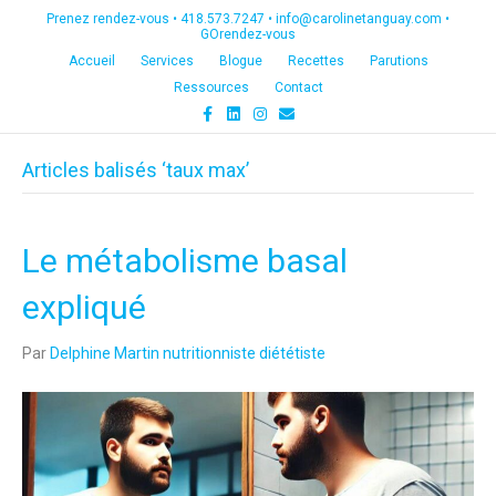
Prenez rendez-vous •
418.573.7247
•
info@carolinetanguay.com
•
GOrendez-vous
Accueil
Services
Blogue
Recettes
Parutions
Ressources
Contact
F
L
I
E
a
i
n
m
c
n
s
a
e
k
t
i
Articles balisés ‘taux max’
b
e
a
l
o
d
g
o
i
r
k
n
a
m
Le métabolisme basal
expliqué
Par
Delphine Martin nutritionniste diététiste