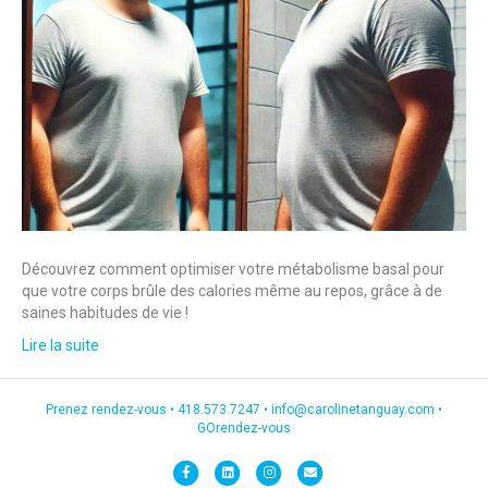
Découvrez comment optimiser votre métabolisme basal pour
que votre corps brûle des calories même au repos, grâce à de
saines habitudes de vie !
Lire la suite
Prenez rendez-vous •
418.573.7247
•
info@carolinetanguay.com
•
GOrendez-vous
F
L
I
E