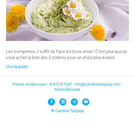
Les trempettes, il suffit de faire les bons choix ! C’est pourquoi je
vous ai fait la liste des 5 critères pour un choix plus éclairé.
Lire la suite
Prenez rendez-vous •
418.573.7247
•
info@carolinetanguay.com
•
GOrendez-vous
F
L
I
E
a
i
n
m
© Caroline Tanguay
c
n
s
a
e
k
t
i
b
e
a
l