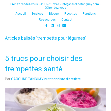
Prenez rendez-vous •
418.573.7247
•
info@carolinetanguay.com
•
GOrendez-vous
Accueil
Services
Blogue
Recettes
Parutions
Ressources
Contact
F
L
I
E
a
i
n
m
c
n
s
a
e
k
t
i
Articles balisés ‘trempette pour légumes’
b
e
a
l
o
d
g
o
i
r
k
n
a
m
5 trucs pour choisir des
trempettes santé
Par
CAROLINE TANGUAY nutritionniste diététiste