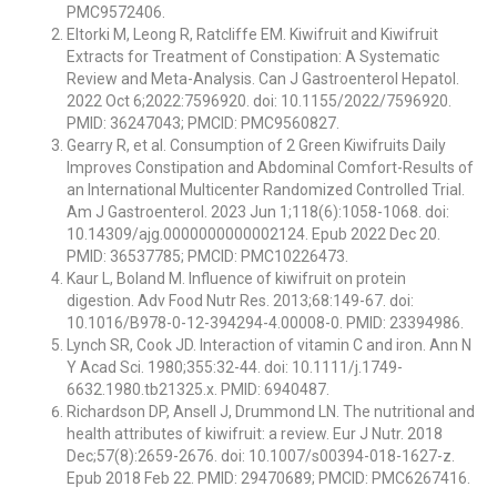
PMC9572406.
Eltorki M, Leong R, Ratcliffe EM. Kiwifruit and Kiwifruit
Extracts for Treatment of Constipation: A Systematic
Review and Meta-Analysis. Can J Gastroenterol Hepatol.
2022 Oct 6;2022:7596920. doi: 10.1155/2022/7596920.
PMID: 36247043; PMCID: PMC9560827.
Gearry R, et al. Consumption of 2 Green Kiwifruits Daily
Improves Constipation and Abdominal Comfort-Results of
an International Multicenter Randomized Controlled Trial.
Am J Gastroenterol. 2023 Jun 1;118(6):1058-1068. doi:
10.14309/ajg.0000000000002124. Epub 2022 Dec 20.
PMID: 36537785; PMCID: PMC10226473.
Kaur L, Boland M. Influence of kiwifruit on protein
digestion. Adv Food Nutr Res. 2013;68:149-67. doi:
10.1016/B978-0-12-394294-4.
00008-0. PMID: 23394986.
Lynch SR, Cook JD. Interaction of vitamin C and iron. Ann N
Y Acad Sci. 1980;355:32-44. doi: 10.1111/j.1749-
6632.1980.
tb21325.x. PMID: 6940487.
Richardson DP, Ansell J, Drummond LN. The nutritional and
health attributes of kiwifruit: a review. Eur J Nutr. 2018
Dec;57(8):2659-2676. doi: 10.1007/s00394-018-1627-z.
Epub 2018 Feb 22. PMID: 29470689; PMCID: PMC6267416.