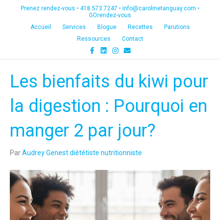
Prenez rendez-vous •
418.573.7247
•
info@carolinetanguay.com
•
GOrendez-vous
Accueil
Services
Blogue
Recettes
Parutions
Ressources
Contact
F
L
I
E
a
i
n
m
c
n
s
a
e
k
t
i
Les bienfaits du kiwi pour
b
e
a
l
o
d
g
o
i
r
k
n
a
la digestion : Pourquoi en
m
manger 2 par jour?
Par
Audrey Genest diététiste nutritionniste