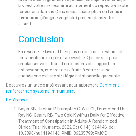
kiwi est votre meilleur ami au moment du repas. Sa haute
teneur en vitamine C maximise l’absorption du
fer non
héminique
(d’origine végétale) présent dans votre
assiette.
Conclusion
En résumé, le kiwi est bien plus qu’un fruit : c’est un outil
thérapeutique simple et accessible. Que ce soit pour
régulariser votre transit ou booster votre apport en
antioxydants, intégrer deux fruits à votre routine
quotidienne est une stratégie nutritionnelle gagnante.
Découvrez un article intéressant pour apprendre
Comment
renforcer son système immunitaire
.
Références:
Bayer SB, Heenan P, Frampton C, Wall CL, Drummond LN,
Roy NC, Gearry RB. Two Gold Kiwifruit Daily for Effective
Treatment of Constipation in Adults-A Randomized
Clinical Trial. Nutrients. 2022 Oct 6;14(19):4146. doi:
10.3390/nu14194146. PMID: 36235798; PMCID: