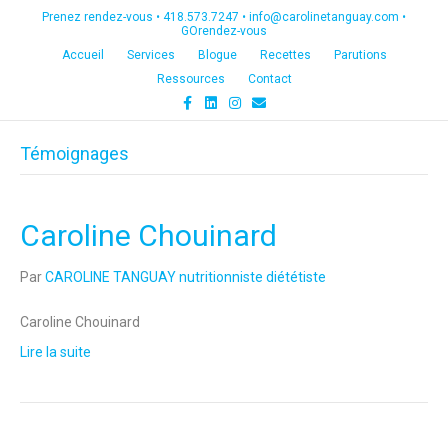
Prenez rendez-vous •
418.573.7247
•
info@carolinetanguay.com
•
GOrendez-vous
Accueil
Services
Blogue
Recettes
Parutions
Ressources
Contact
F
L
I
E
a
i
n
m
c
n
s
a
e
k
t
i
Témoignages
b
e
a
l
o
d
g
o
i
r
k
n
a
m
Caroline Chouinard
Par
CAROLINE TANGUAY nutritionniste diététiste
Caroline Chouinard
Lire la suite