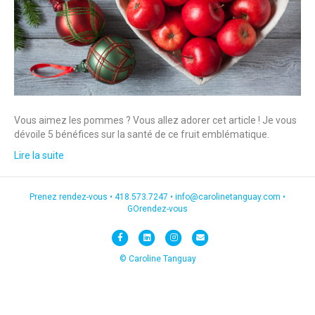
Vous aimez les pommes ? Vous allez adorer cet article ! Je vous
dévoile 5 bénéfices sur la santé de ce fruit emblématique.
Lire la suite
Prenez rendez-vous •
418.573.7247
•
info@carolinetanguay.com
•
GOrendez-vous
F
L
I
E
a
i
n
m
© Caroline Tanguay
c
n
s
a
e
k
t
i
b
e
a
l