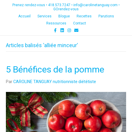
Prenez rendez-vous •
418.573.7247
•
info@carolinetanguay.com
•
GOrendez-vous
Accueil
Services
Blogue
Recettes
Parutions
Ressources
Contact
F
L
I
E
a
i
n
m
c
n
s
a
e
k
t
i
Articles balisés ‘alliée minceur’
b
e
a
l
o
d
g
o
i
r
k
n
a
m
5 Bénéfices de la pomme
Par
CAROLINE TANGUAY nutritionniste diététiste