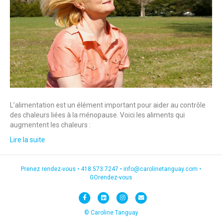
L’alimentation est un élément important pour aider au contrôle
des chaleurs liées à la ménopause. Voici les aliments qui
augmentent les chaleurs :
Lire la suite
Prenez rendez-vous •
418.573.7247
•
info@carolinetanguay.com
•
GOrendez-vous
F
L
I
E
a
i
n
m
© Caroline Tanguay
c
n
s
a