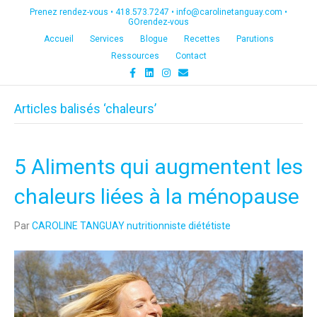
Prenez rendez-vous •
418.573.7247
•
info@carolinetanguay.com
•
GOrendez-vous
Accueil
Services
Blogue
Recettes
Parutions
Ressources
Contact
F
L
I
E
a
i
n
m
c
n
s
a
e
k
t
i
Articles balisés ‘chaleurs’
b
e
a
l
o
d
g
o
i
r
k
n
a
m
5 Aliments qui augmentent les
chaleurs liées à la ménopause
Par
CAROLINE TANGUAY nutritionniste diététiste