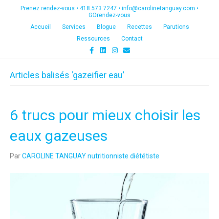
Prenez rendez-vous •
418.573.7247
•
info@carolinetanguay.com
•
GOrendez-vous
Accueil
Services
Blogue
Recettes
Parutions
Ressources
Contact
F
L
I
E
a
i
n
m
c
n
s
a
e
k
t
i
Articles balisés ‘gazeifier eau’
b
e
a
l
o
d
g
o
i
r
k
n
a
m
6 trucs pour mieux choisir les
eaux gazeuses
Par
CAROLINE TANGUAY nutritionniste diététiste