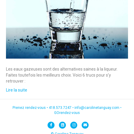
Les eaux gazeuses sont des alternatives saines à la liqueur.
Faites toutefois les meilleurs choix. Voici 6 trucs pour s’y
retrouver :
Lire la suite
Prenez rendez-vous •
418.573.7247
•
info@carolinetanguay.com
•
GOrendez-vous
F
L
I
E
a
i
n
m