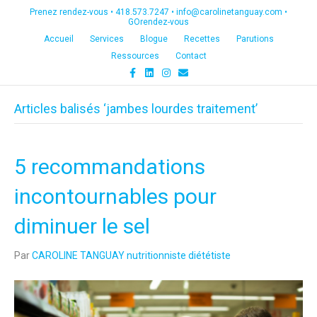
Prenez rendez-vous •
418.573.7247
•
info@carolinetanguay.com
•
GOrendez-vous
Accueil
Services
Blogue
Recettes
Parutions
Ressources
Contact
F
L
I
E
a
i
n
m
c
n
s
a
e
k
t
i
Articles balisés ‘jambes lourdes traitement’
b
e
a
l
o
d
g
o
i
r
k
n
a
m
5 recommandations
incontournables pour
diminuer le sel
Par
CAROLINE TANGUAY nutritionniste diététiste