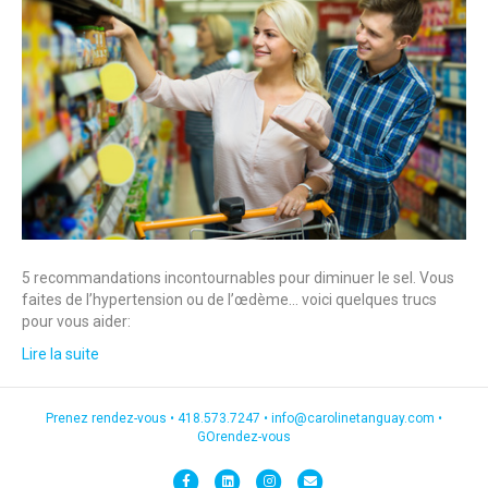
5 recommandations incontournables pour diminuer le sel. Vous
faites de l’hypertension ou de l’œdème… voici quelques trucs
pour vous aider:
Lire la suite
Prenez rendez-vous •
418.573.7247
•
info@carolinetanguay.com
•
GOrendez-vous
F
L
I
E