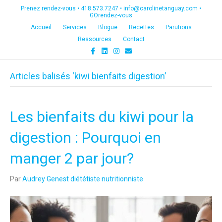
Prenez rendez-vous •
418.573.7247
•
info@carolinetanguay.com
•
GOrendez-vous
Accueil
Services
Blogue
Recettes
Parutions
Ressources
Contact
F
L
I
E
a
i
n
m
c
n
s
a
e
k
t
i
Articles balisés ‘kiwi bienfaits digestion’
b
e
a
l
o
d
g
o
i
r
k
n
a
m
Les bienfaits du kiwi pour la
digestion : Pourquoi en
manger 2 par jour?
Par
Audrey Genest diététiste nutritionniste