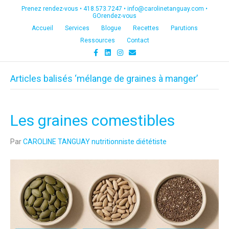
Prenez rendez-vous •
418.573.7247
•
info@carolinetanguay.com
•
GOrendez-vous
Accueil
Services
Blogue
Recettes
Parutions
Ressources
Contact
F
L
I
E
a
i
n
m
c
n
s
a
e
k
t
i
Articles balisés ‘mélange de graines à manger’
b
e
a
l
o
d
g
o
i
r
k
n
a
m
Les graines comestibles
Par
CAROLINE TANGUAY nutritionniste diététiste