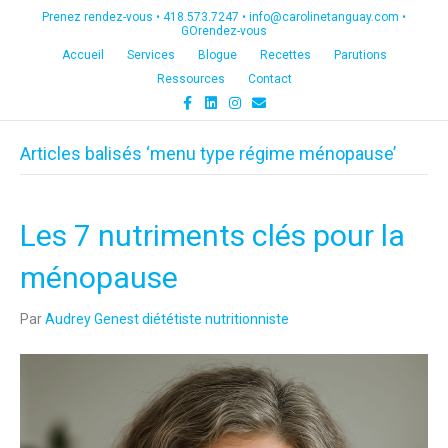
Prenez rendez-vous •
418.573.7247
•
info@carolinetanguay.com
•
GOrendez-vous
Accueil
Services
Blogue
Recettes
Parutions
Ressources
Contact
F
L
I
E
a
i
n
m
c
n
s
a
e
k
t
i
Articles balisés ‘menu type régime ménopause’
b
e
a
l
o
d
g
o
i
r
k
n
a
m
Les 7 nutriments clés pour la
ménopause
Par
Audrey Genest diététiste nutritionniste