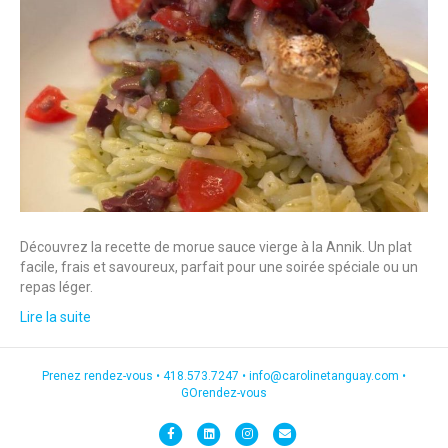
Découvrez la recette de morue sauce vierge à la Annik. Un plat
facile, frais et savoureux, parfait pour une soirée spéciale ou un
repas léger.
Lire la suite
Prenez rendez-vous •
418.573.7247
•
info@carolinetanguay.com
•
GOrendez-vous
F
L
I
E