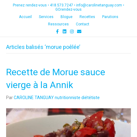
Prenez rendez-vous •
418.573.7247
•
info@carolinetanguay.com
•
GOrendez-vous
Accueil
Services
Blogue
Recettes
Parutions
Ressources
Contact
F
L
I
E
a
i
n
m
c
n
s
a
e
k
t
i
Articles balisés ‘morue poêlée’
b
e
a
l
o
d
g
o
i
r
k
n
a
m
Recette de Morue sauce
vierge à la Annik
Par
CAROLINE TANGUAY nutritionniste diététiste