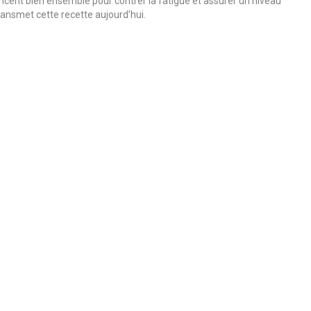
’agencent bien ensemble pour contrer la fatigue et assurer un niveau
ransmet cette recette aujourd’hui.