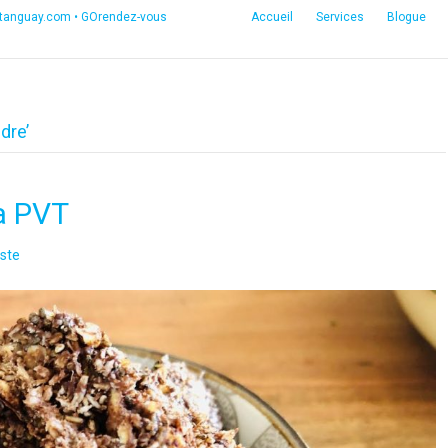
etanguay.com
•
GOrendez-vous
Accueil
Services
Blogue
dre’
la PVT
ste