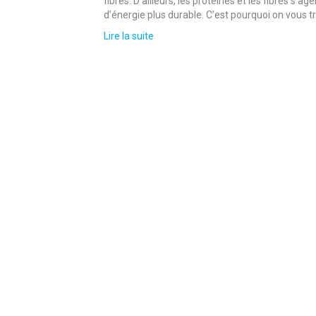
fibres. D’ailleurs, les protéines et les fibres s
d’énergie plus durable. C’est pourquoi on vous t
Lire la suite