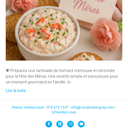
💝 Préparez une tartinade de homard crémeuse et citronnée
pour la Fête des Mères. Une recette simple et savoureuse pour
un moment gourmand en famille. 🥳
Lire la suite
Prenez rendez-vous •
418.573.7247
•
info@carolinetanguay.com
•
GOrendez-vous
F
L
I
E