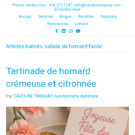
Prenez rendez-vous •
418.573.7247
•
info@carolinetanguay.com
•
GOrendez-vous
Accueil
Services
Blogue
Recettes
Parutions
Ressources
Contact
F
L
I
E
a
i
n
m
c
n
s
a
e
k
t
i
Articles balisés ‘salade de homard facile’
b
e
a
l
o
d
g
o
i
r
k
n
a
m
Tartinade de homard
crémeuse et citronnée
Par
CAROLINE TANGUAY nutritionniste diététiste