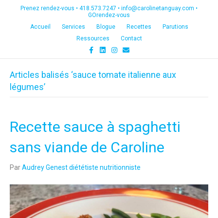
Prenez rendez-vous •
418.573.7247
•
info@carolinetanguay.com
•
GOrendez-vous
Accueil
Services
Blogue
Recettes
Parutions
Ressources
Contact
F
L
I
E
a
i
n
m
c
n
s
a
e
k
t
i
Articles balisés ‘sauce tomate italienne aux
b
e
a
l
o
d
g
légumes’
o
i
r
k
n
a
m
Recette sauce à spaghetti
sans viande de Caroline
Par
Audrey Genest diététiste nutritionniste