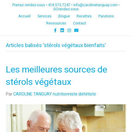
Prenez rendez-vous •
418.573.7247
•
info@carolinetanguay.com
•
GOrendez-vous
Accueil
Services
Blogue
Recettes
Parutions
Ressources
Contact
F
L
I
E
a
i
n
m
c
n
s
a
e
k
t
i
Articles balisés ‘stérols végétaux bienfaits’
b
e
a
l
o
d
g
o
i
r
k
n
a
m
Les meilleures sources de
stérols végétaux
Par
CAROLINE TANGUAY nutritionniste diététiste