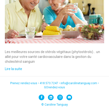
Les meilleures sources de stérols végétaux (phytostérols)… un
allié pour votre santé cardiovasculaire dans la gestion du
cholestérol sanguin
Lire la suite
Prenez rendez-vous •
418.573.7247
•
info@carolinetanguay.com
•
GOrendez-vous
F
L
I
E
a
i
n
m
© Caroline Tanguay
c
n
s
a