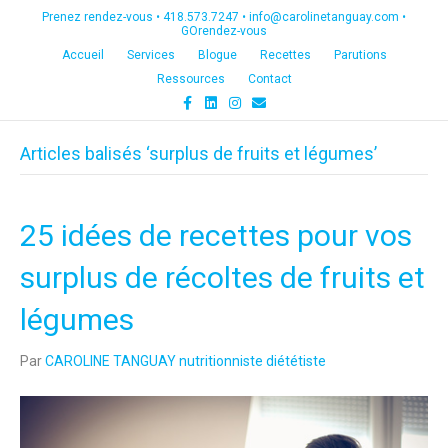
Prenez rendez-vous •
418.573.7247
•
info@carolinetanguay.com
•
GOrendez-vous
Accueil
Services
Blogue
Recettes
Parutions
Ressources
Contact
F
L
I
E
a
i
n
m
c
n
s
a
e
k
t
i
Articles balisés ‘surplus de fruits et légumes’
b
e
a
l
o
d
g
o
i
r
k
n
a
m
25 idées de recettes pour vos
surplus de récoltes de fruits et
légumes
Par
CAROLINE TANGUAY nutritionniste diététiste