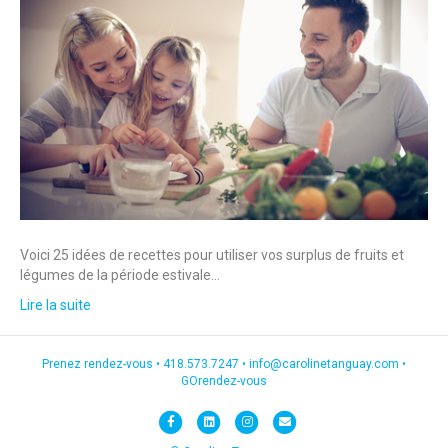
Voici 25 idées de recettes pour utiliser vos surplus de fruits et
légumes de la période estivale…
Lire la suite
Prenez rendez-vous •
418.573.7247
•
info@carolinetanguay.com
•
GOrendez-vous
F
L
I
E
a
i
n
m