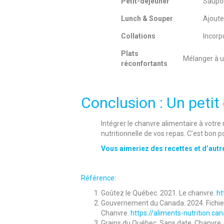
Petit-déjeuner
Saupou
Lunch & Souper
Ajoute
Collations
Incorp
Plats
Mélanger à u
réconfortants
Conclusion : Un petit
Intégrer le chanvre alimentaire à votre
nutritionnelle de vos repas. C’est bon p
Vous aimeriez des recettes et d’autres
Référence:
Goûtez le Québec. 2021. Le chanvre.
ht
Gouvernement du Canada. 2024. Fichier 
Chanvre.
https://aliments-nutrition.c
Grains du Québec. Sans date. Chanvre.