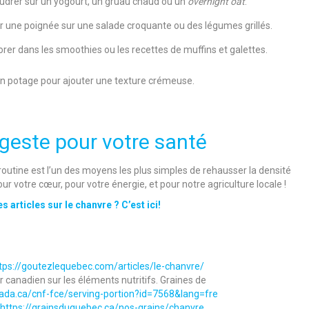
drer sur un yogourt, un gruau chaud ou un
overnight oat
.
r une poignée sur une salade croquante ou des légumes grillés.
orer dans les smoothies ou les recettes de muffins et galettes.
n potage pour ajouter une texture crémeuse.
 geste pour votre santé
 routine est l’un des moyens les plus simples de rehausser la densité
our votre cœur, pour votre énergie, et pour notre agriculture locale !
 articles sur le chanvre ? C’est ici!
tps://goutezlequebec.com/articles/le-chanvre/
canadien sur les éléments nutritifs. Graines de
anada.ca/cnf-fce/serving-portion?id=7568&lang=fre
https://grainsduquebec.ca/nos-grains/chanvre