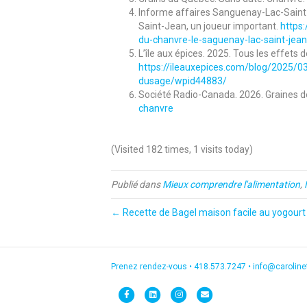
Informe affaires Sanguenay-Lac-Saint-
Saint-Jean, un joueur important.
https:
du-chanvre-le-saguenay-lac-saint-jean
L’île aux épices. 2025. Tous les effets
https://ileauxepices.com/blog/2025/03
dusage/wpid44883/
Société Radio-Canada. 2026. Graines 
chanvre
(Visited 182 times, 1 visits today)
Publié dans
Mieux comprendre l'alimentation
,
← Recette de Bagel maison facile au yogourt
Prenez rendez-vous •
418.573.7247
•
info@carolin
F
L
I
E