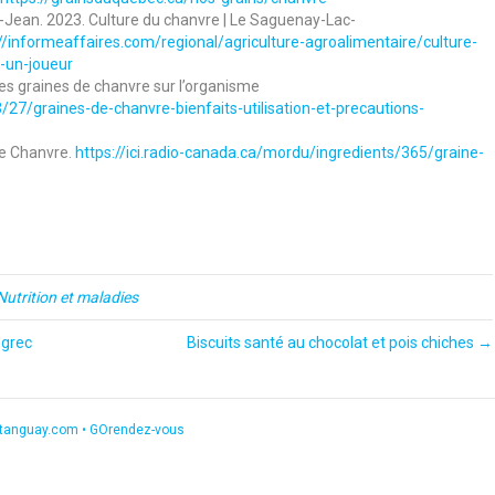
Jean. 2023. Culture du chanvre | Le Saguenay-Lac-
//informeaffaires.com/regional/agriculture-agroalimentaire/culture-
-un-joueur
 des graines de chanvre sur l’organisme
/27/graines-de-chanvre-bienfaits-utilisation-et-precautions-
de Chanvre.
https://ici.radio-canada.ca/mordu/ingredients/365/graine-
Nutrition et maladies
 grec
Biscuits santé au chocolat et pois chiches →
etanguay.com
•
GOrendez-vous