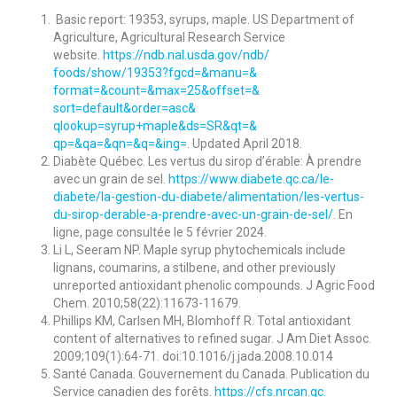
Basic report: 19353, syrups, maple. US Department of
Agriculture, Agricultural Research Service
website.
https://ndb.nal.usda.gov/ndb/
foods/show/19353?fgcd=&manu=&
format=&count=&max=25&offset=&
sort=default&order=asc&
qlookup=syrup+maple&ds=SR&qt=&
qp=&qa=&qn=&q=&ing=
. Updated April 2018.
Diabète Québec. Les vertus du sirop d’érable: À prendre
avec un grain de sel.
https://www.diabete.qc.ca/le-
diabete/la-gestion-du-diabete/
alimentation/les-vertus-
du-
sirop-derable-a-prendre-avec-
un-grain-de-sel/
. En
ligne, page consultée le 5 février 2024.
Li L, Seeram NP. Maple syrup phytochemicals include
lignans, coumarins, a stilbene, and other previously
unreported antioxidant phenolic compounds. J Agric Food
Chem. 2010;58(22):11673-11679.
Phillips KM, Carlsen MH, Blomhoff R. Total antioxidant
content of alternatives to refined sugar. J Am Diet Assoc.
2009;109(1):64-71. doi:10.1016/j.jada.2008.10.014
Santé Canada. Gouvernement du Canada. Publication du
Service canadien des forêts.
https://cfs.nrcan.gc.