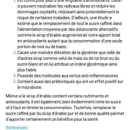
Est connu pour plus d’une vingtaine d’antioxydants. Ceux-
ci peuvent
neutraliser les radicaux libres et réduire les
dommages oxydatifs, réduisant ainsi potentiellement le
risque de certaines maladies. D’ailleurs, une étude a
estimé que le remplacement de tout le sucre raffiné dans
l’alimentation moyenne par des édulcorants alternatifs
comme le sirop d’érable augmenterait votre apport total
en antioxydants autant que la consommation d’une seule
portion de noix ou de baies.
Cause une moindre élévation de la glycémie que celle de
d’autres sirop comme celui de maïs ou de riz brun ou du
sucre blanc et on lui attribue un indice glycémique ainsi
plus faible.
Possède des molécules aux vertus anti-inflammatoires
Contient aussi des prébiotiques qui ont un effet positif sur
le microbiote.
Même si le sirop d’érable contient certains nutriments et
antioxydants, il est également, bien évidemment riche en sucre
et il faut en limiter la consommation.
Toutefois, remplacer le
sucre raffiné par du sirop d’érable pur et de bonne qualité permet
d’apporter certainement un bénéfice pour la santé.
Références :