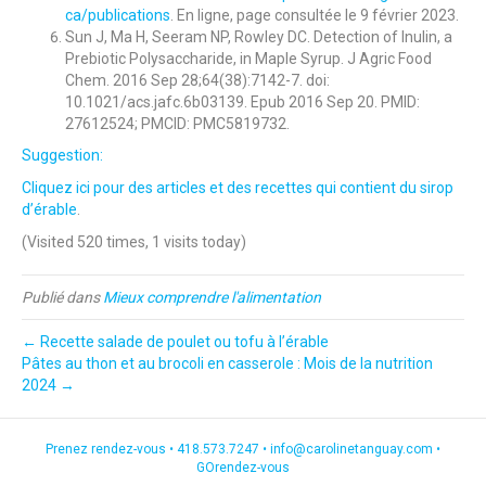
ca/publications
. En ligne, page consultée le 9 février 2023.
Sun J, Ma H, Seeram NP, Rowley DC. Detection of Inulin, a
Prebiotic Polysaccharide, in Maple Syrup. J Agric Food
Chem. 2016 Sep 28;64(38):7142-7. doi:
10.1021/acs.jafc.6b03139. Epub 2016 Sep 20. PMID:
27612524; PMCID: PMC5819732.
Suggestion:
Cliquez ici pour des articles et des recettes qui contient du sirop
d’érable
.
(Visited 520 times, 1 visits today)
Publié dans
Mieux comprendre l'alimentation
← Recette salade de poulet ou tofu à l’érable
Pâtes au thon et au brocoli en casserole : Mois de la nutrition
2024 →
Prenez rendez-vous •
418.573.7247
•
info@carolinetanguay.com
•
GOrendez-vous