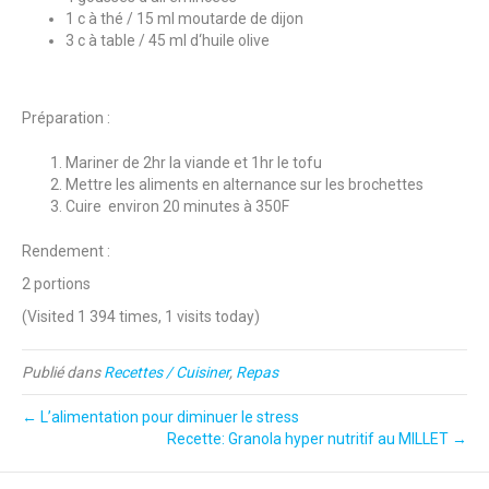
1 c à thé / 15 ml moutarde de dijon
3 c à table / 45 ml d‘huile olive
Préparation :
Mariner de 2hr la viande et 1hr le tofu
Mettre les aliments en alternance sur les brochettes
Cuire environ 20 minutes à 350F
Rendement :
2 portions
(Visited 1 394 times, 1 visits today)
Publié dans
Recettes / Cuisiner
,
Repas
← L’alimentation pour diminuer le stress
Recette: Granola hyper nutritif au MILLET →