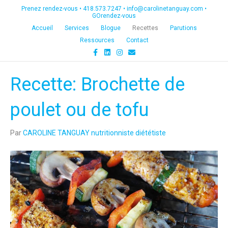
Prenez rendez-vous •
418.573.7247
•
info@carolinetanguay.com
•
GOrendez-vous
Accueil
Services
Blogue
Recettes
Parutions
Ressources
Contact
F
L
I
E
a
i
n
m
c
n
s
a
e
k
t
i
Recette: Brochette de
b
e
a
l
o
d
g
o
i
r
k
n
a
poulet ou de tofu
m
Par
CAROLINE TANGUAY nutritionniste diététiste