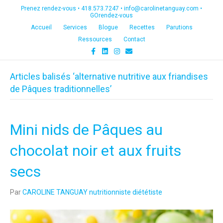
Prenez rendez-vous •
418.573.7247
•
info@carolinetanguay.com
•
GOrendez-vous
Accueil
Services
Blogue
Recettes
Parutions
Ressources
Contact
F
L
I
E
a
i
n
m
c
n
s
a
e
k
t
i
Articles balisés ‘alternative nutritive aux friandises
b
e
a
l
o
d
g
de Pâques traditionnelles’
o
i
r
k
n
a
m
Mini nids de Pâques au
chocolat noir et aux fruits
secs
Par
CAROLINE TANGUAY nutritionniste diététiste