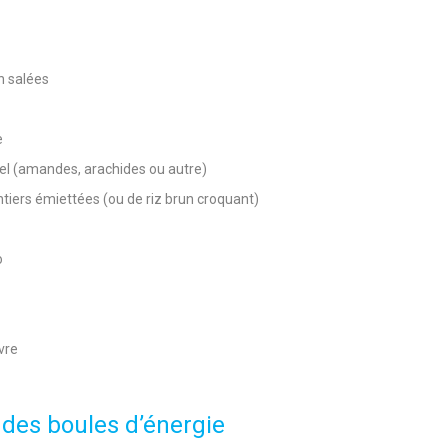
n salées
e
rel (amandes, arachides ou autre)
ntiers émiettées (ou de riz brun croquant)
o
vre
 des boules d’énergie