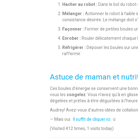
Hacher au robot :
Dans le bol du robot 
Mélanger :
Actionner le robot à faible 
consistance désirée. Le mélange doit s
Façonner :
Former de petites boules u
Enrober :
Rouler délicatement chaque b
Réfrigérer :
Déposer les boules sur une
raffermir.
Astuce de maman et nutrit
Ces boules d’énergie se conservent une bonne
vous les
congelez
. Vous n’avez qu’à en gliss
dégelées et prêtes à être dégustées à l’heure d
Audrey! Avez-vous d’autres idées de collatio
— Mais oui.
Il suffit de cliquer ici
. ☺️
(Visited 412 times, 1 visits today)