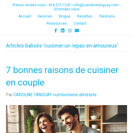
Prenez rendez-vous •
418.573.7247
•
info@carolinetanguay.com
•
GOrendez-vous
Accueil
Services
Blogue
Recettes
Parutions
Ressources
Contact
F
L
I
E
a
i
n
m
c
n
s
a
e
k
t
i
Articles balisés ‘cuisiner un repas en amoureux’
b
e
a
l
o
d
g
o
i
r
k
n
a
m
7 bonnes raisons de cuisiner
en couple
Par
CAROLINE TANGUAY nutritionniste diététiste