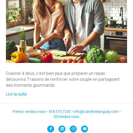
Cuisiner à deux, c’est bien plus que préparer un repas :
découvrez 7 raisons de renforcer votre couple en partageant
des moments gourmands.
Lire la suite
Prenez rendez-vous •
418.573.7247
•
info@carolinetanguay.com
•
GOrendez-vous
F
L
I
E