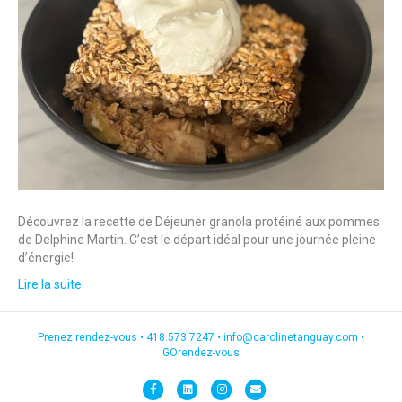
Découvrez la recette de Déjeuner granola protéiné aux pommes
de Delphine Martin. C’est le départ idéal pour une journée pleine
d’énergie!
Lire la suite
Prenez rendez-vous •
418.573.7247
•
info@carolinetanguay.com
•
GOrendez-vous
F
L
I
E