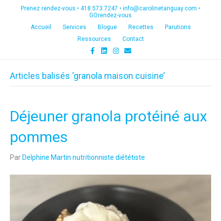
Prenez rendez-vous •
418.573.7247
•
info@carolinetanguay.com
•
GOrendez-vous
Accueil
Services
Blogue
Recettes
Parutions
Ressources
Contact
F
L
I
E
a
i
n
m
c
n
s
a
e
k
t
i
Articles balisés ‘granola maison cuisine’
b
e
a
l
o
d
g
o
i
r
k
n
a
m
Déjeuner granola protéiné aux
pommes
Par
Delphine Martin nutritionniste diététiste