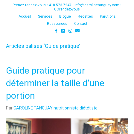
Prenez rendez-vous •
418.573.7247
•
info@carolinetanguay.com
•
GOrendez-vous
Accueil
Services
Blogue
Recettes
Parutions
Ressources
Contact
F
L
I
E
a
i
n
m
c
n
s
a
e
k
t
i
Articles balisés ‘Guide pratique’
b
e
a
l
o
d
g
o
i
r
k
n
a
m
Guide pratique pour
déterminer la taille d’une
portion
Par
CAROLINE TANGUAY nutritionniste diététiste