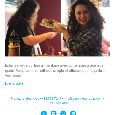
Estimez votre portion alimentaire avec votre main grâce à ce
guide. Adoptez une méthode simple et efficace pour équilibrer
vos repas !
Lire la suite
Prenez rendez-vous •
418.573.7247
•
info@carolinetanguay.com
•
GOrendez-vous
F
L
I
E