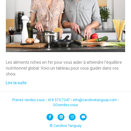
Les aliments riches en fer pour vous aider à atteindre l’équilibre
nutritionnel global: Voici un tableau pour vous guider dans vos
choix.
Lire la suite
Prenez rendez-vous •
418.573.7247
•
info@carolinetanguay.com
•
GOrendez-vous
F
L
I
E
a
i
n
m
© Caroline Tanguay
c
n
s
a