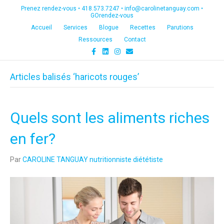
Prenez rendez-vous •
418.573.7247
•
info@carolinetanguay.com
•
GOrendez-vous
Accueil
Services
Blogue
Recettes
Parutions
Ressources
Contact
F
L
I
E
a
i
n
m
c
n
s
a
e
k
t
i
Articles balisés ‘haricots rouges’
b
e
a
l
o
d
g
o
i
r
k
n
a
m
Quels sont les aliments riches
en fer?
Par
CAROLINE TANGUAY nutritionniste diététiste