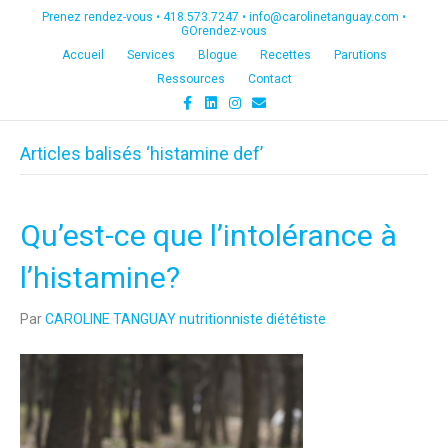
Prenez rendez-vous •
418.573.7247
•
info@carolinetanguay.com
•
GOrendez-vous
Accueil
Services
Blogue
Recettes
Parutions
Ressources
Contact
F
L
I
E
a
i
n
m
c
n
s
a
e
k
t
i
Articles balisés ‘histamine def’
b
e
a
l
o
d
g
o
i
r
k
n
a
m
Qu’est-ce que l’intolérance à
l’histamine?
Par
CAROLINE TANGUAY nutritionniste diététiste